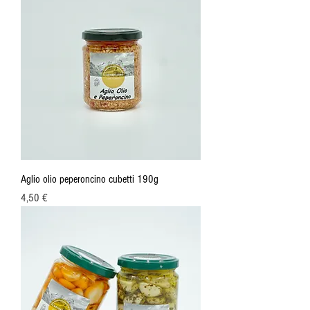
Aglio olio peperoncino cubetti 190g
Prezzo
4,50 €