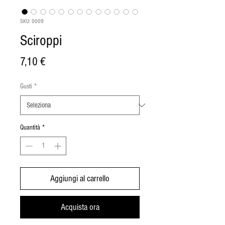
SKU: 0009
Sciroppi
Prezzo
7,10 €
Gusti
*
Quantità
*
Aggiungi al carrello
Acquista ora