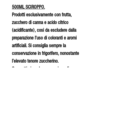
500ML SCIROPPO.
Prodotti esclusivamente con frutta,
zucchero di canna e acido citrico
(acidificante), cosi da escludere dalla
preparazione l’uso di coloranti e aromi
artificiali. Si consiglia sempre la
conservazione in frigorifero, nonostante
l’elevato tenore zuccherino.
Sono ottimi per la preparazione di
bevande rinfrescanti, ma possono essere
impiegati anche nella preparazione di
frullati al latte, di gelati ecc…