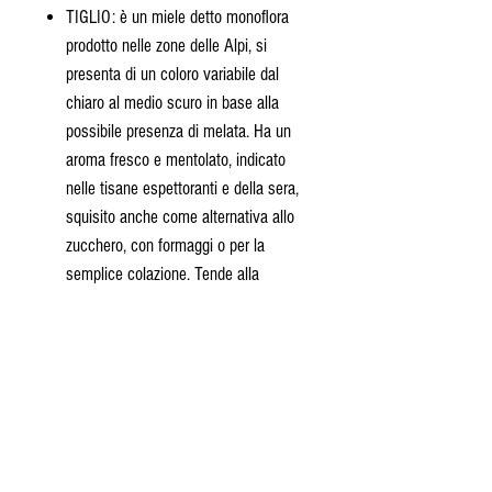
TIGLIO: è un miele detto monoflora
prodotto nelle zone delle Alpi, si
presenta di un coloro variabile dal
chiaro al medio scuro in base alla
possibile presenza di melata. Ha un
aroma fresco e mentolato, indicato
nelle tisane espettoranti e della sera,
squisito anche come alternativa allo
zucchero, con formaggi o per la
semplice colazione. Tende alla
cristallizzazione.
CASTAGNO: colorazione molto scura
e densa, con un sapore non
eccessivamente dolce ed
un retrogusto sempre abbastanza
amarognolo. Perfetto abbinato con
formaggi saporiti.