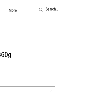
More
360g