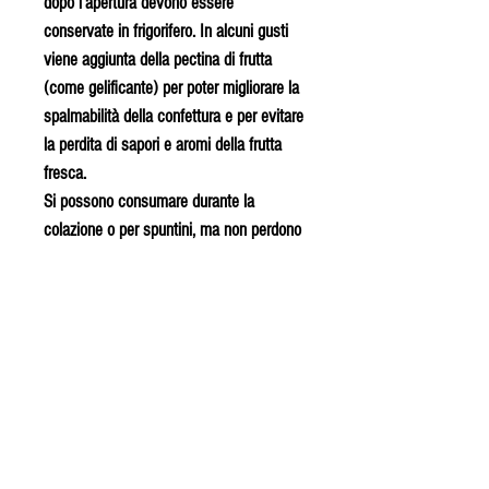
dopo l’apertura devono essere
conservate in frigorifero. In alcuni gusti
viene aggiunta della pectina di frutta
(come gelificante) per poter migliorare la
spalmabilità della confettura e per evitare
la perdita di sapori e aromi della frutta
fresca.
Si possono consumare durante la
colazione o per spuntini, ma non perdono
le loro qualità se usate per la
preparazione di dolci e crostate.
Nella linea BIO vengono utilizzati
solamente ingredienti certificati biologici.